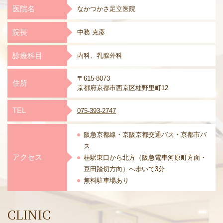
医院名
なかつかさ足立医院
院長
中務 克彦
診療科目
内科、乳腺外科
〒615-8073
住所
京都府京都市西京区桂野里町12
TEL
075-393-2747
阪急京都線・京阪京都交通バス・
京都市バ
ス
アクセス
桂駅東口から北方（阪急電車河原町方面・
豆田踏切方向）へ歩いて3分
無料駐車場あり
CLINIC