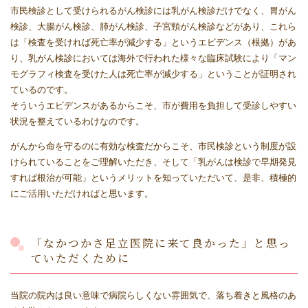
市民検診として受けられるがん検診には乳がん検診だけでなく、胃がん
検診、大腸がん検診、肺がん検診、子宮頸がん検診などがあり、これら
は「検査を受ければ死亡率が減少する」というエビデンス（根拠）があ
り、乳がん検診においては海外で行われた様々な臨床試験により「マン
モグラフィ検査を受けた人は死亡率が減少する」ということが証明され
ているのです。
そういうエビデンスがあるからこそ、市が費用を負担して受診しやすい
状況を整えているわけなのです。
がんから命を守るのに有効な検査だからこそ、市民検診という制度が設
けられていることをご理解いただき、そして「乳がんは検診で早期発見
すれば根治が可能」というメリットを知っていただいて、是非、積極的
にご活用いただければと思います。
「なかつかさ足立医院に来て良かった」と思っ
ていただくために
当院の院内は良い意味で病院らしくない雰囲気で、落ち着きと風格のあ