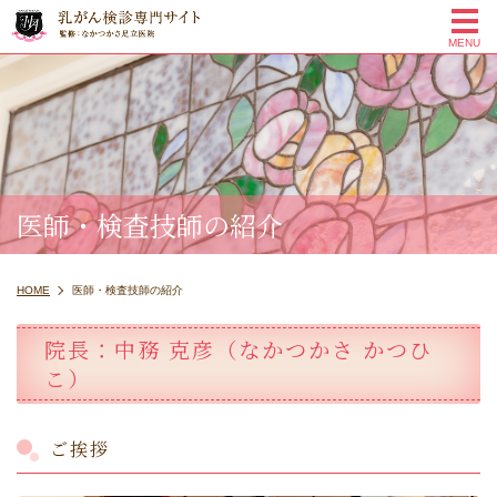
me
MENU
医師・検査技師の紹介
HOME
医師・検査技師の紹介
院長：中務 克彦（なかつかさ かつひ
こ）
ご挨拶