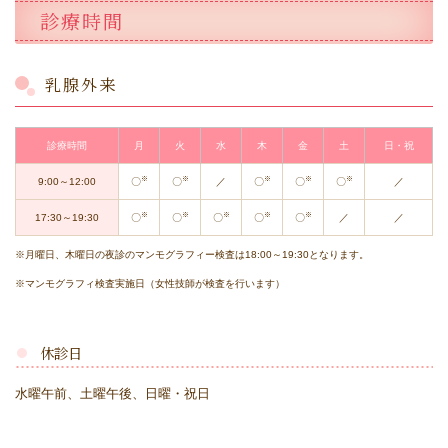
診療時間
乳腺外来
診療時間
月
火
水
木
金
土
日・祝
※
※
※
※
※
9:00～12:00
〇
〇
／
〇
〇
〇
／
※
※
※
※
※
17:30～19:30
〇
〇
〇
〇
〇
／
／
※月曜日、木曜日の夜診のマンモグラフィー検査は18:00～19:30となります。
※マンモグラフィ検査実施日（女性技師が検査を行います）
休診日
水曜午前、土曜午後、日曜・祝日