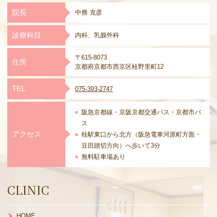
院長
中務 克彦
診療科目
内科、乳腺外科
〒615-8073
住所
京都府京都市西京区桂野里町12
TEL
075-393-2747
阪急京都線・京阪京都交通バス・
京都市バ
ス
アクセス
桂駅東口から北方（阪急電車河原町方面・
豆田踏切方向）へ歩いて3分
無料駐車場あり
CLINIC
HOME