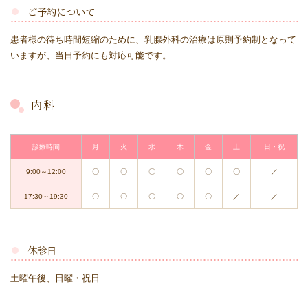
ご予約について
患者様の待ち時間短縮のために、乳腺外科の治療は原則予約制となって
いますが、当日予約にも対応可能です。
内科
診療時間
月
火
水
木
金
土
日・祝
9:00～12:00
〇
〇
〇
〇
〇
〇
／
17:30～19:30
〇
〇
〇
〇
〇
／
／
休診日
土曜午後、日曜・祝日