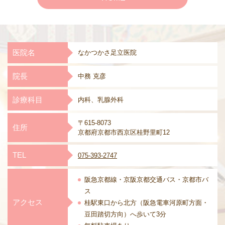
医院名
なかつかさ足立医院
院長
中務 克彦
診療科目
内科、乳腺外科
〒615-8073
住所
京都府京都市西京区桂野里町12
TEL
075-393-2747
阪急京都線・京阪京都交通バス・
京都市バ
ス
アクセス
桂駅東口から北方（阪急電車河原町方面・
豆田踏切方向）へ歩いて3分